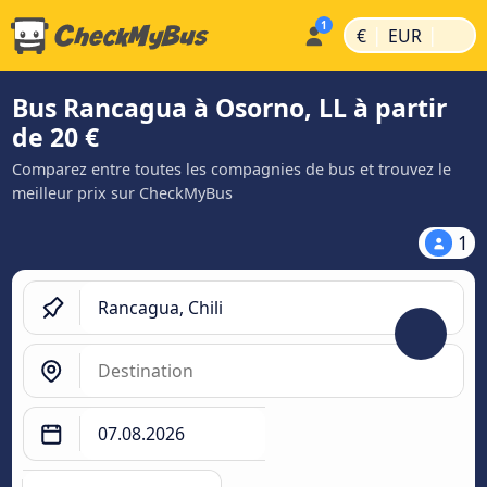
|
|
€
EUR
Bus Rancagua à Osorno, LL à partir
de 20 €
Comparez entre toutes les compagnies de bus et trouvez le
meilleur prix sur CheckMyBus
1