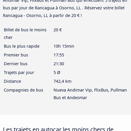
Andimar Vip, FlixBus et Pullman Bus qui effectuent 5 trajets en
bus par jour de Rancagua à Osorno, LL . Réservez votre billet
Rancagua - Osorno, LL à partir de 20 € !
Billet de bus le moins
20 €
cher
Bus le plus rapide
10h 15min
Premier bus
17:55
Dernier bus
21:30
Trajets par jour
5 Ø
Distance
742,4 km
Compagnies de bus
Nueva Andimar Vip, FlixBus, Pullman
Bus et Andesmar
Les trajets en autocar les moins chers de