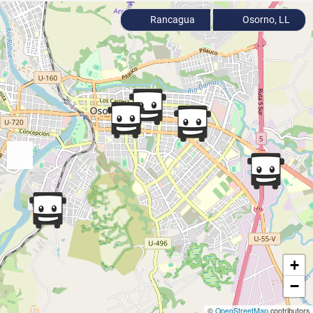
Rancagua
Osorno, LL
+
−
©
OpenStreetMap
contributors