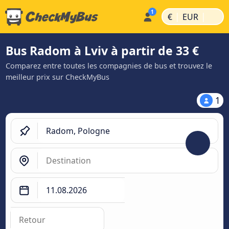
|
|
€
EUR
Bus Radom à Lviv à partir de 33 €
Comparez entre toutes les compagnies de bus et trouvez le
meilleur prix sur CheckMyBus
1