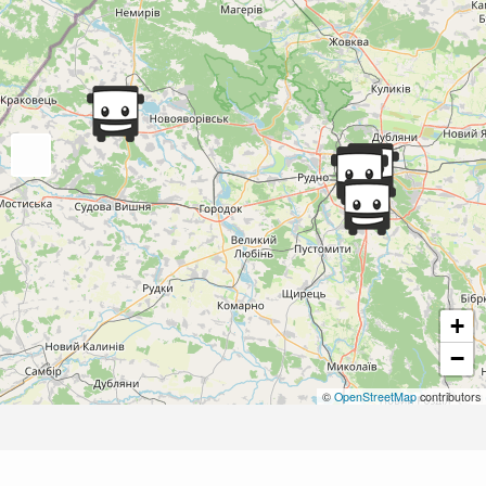
+
−
©
OpenStreetMap
contributors