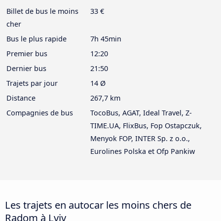
Billet de bus le moins
33 €
cher
Bus le plus rapide
7h 45min
Premier bus
12:20
Dernier bus
21:50
Trajets par jour
14 Ø
Distance
267,7 km
Compagnies de bus
TocoBus, AGAT, Ideal Travel, Z-
TIME.UA, FlixBus, Fop Ostapczuk,
Menyok FOP, INTER Sp. z o.o.,
Eurolines Polska et Ofp Pankiw
Les trajets en autocar les moins chers de
Radom à Lviv