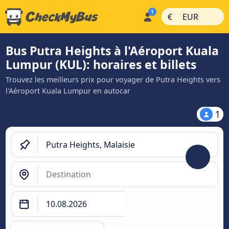
|
|
€
EUR
Bus Putra Heights à l'Aéroport Kuala
Lumpur (KUL): horaires et billets
Trouvez les meilleurs prix pour voyager de Putra Heights vers
l'Aéroport Kuala Lumpur en autocar
1