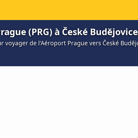
rague (PRG) à České Budějovice: 
ur voyager de l'Aéroport Prague vers České Buděj