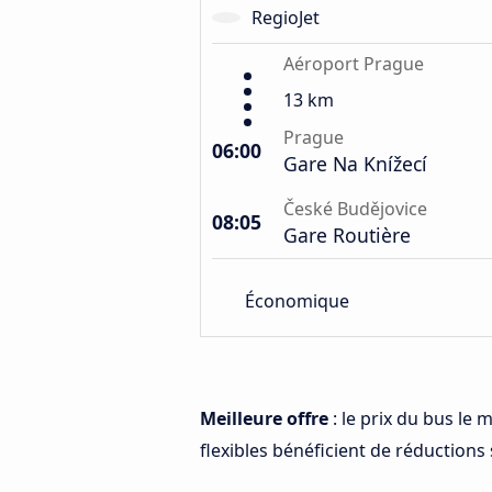
RegioJet
Aéroport Prague
13 km
Prague
06:00
Gare Na Knížecí
České Budějovice
08:05
Gare Routière
Économique
Meilleure offre
: le prix du bus le
flexibles bénéficient de réductions s