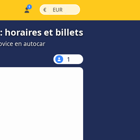
|
|
€
EUR
horaires et billets
ovice en autocar
1