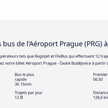
s bus de l'Aéroport Prague (PRG) 
pérateurs tels que RegioJet et FlixBus qui effectuent 12 traj
z votre billet Aéroport Prague - České Budějovice à partir d
Bus le plus
Premier
rapide
06:30
3h 15min
Trajets par jour
Distanc
12 Ø
126,6 k