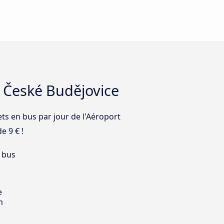
à České Budějovice
ets en bus par jour de l'Aéroport
e 9 € !
 bus
e
m