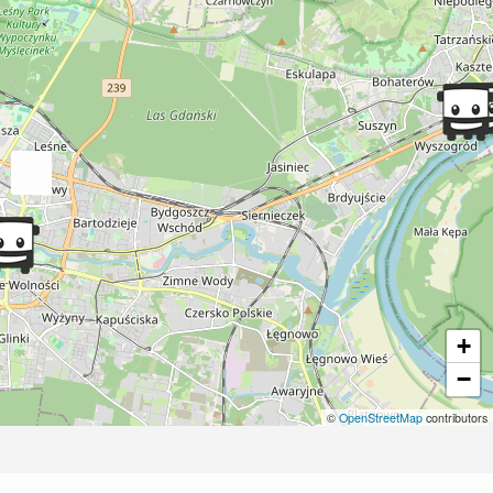
+
−
©
OpenStreetMap
contributors