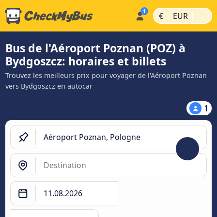
|
|
€
EUR
Bus de l'Aéroport Poznan (POZ) à
Bydgoszcz: horaires et billets
Trouvez les meilleurs prix pour voyager de l'Aéroport Poznan
vers Bydgoszcz en autocar
1