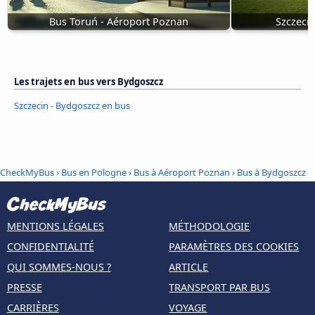
Bus Toruń - Aéroport Poznan
Szczeci
Les trajets en bus vers Bydgoszcz
Szczecin - Bydgoszcz en bus
CheckMyBus
›
Bus en Pologne
›
Bus à Aéroport Poznan
›
Bus à Bydgoszcz
MENTIONS LÉGALES
MÉTHODOLOGIE
CONFIDENTIALITÉ
PARAMÈTRES DES COOKIES
QUI SOMMES-NOUS ?
ARTICLE
PRESSE
TRANSPORT PAR BUS
CARRIÈRES
VOYAGE