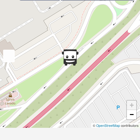
+
−
©
OpenStreetMap
contributors