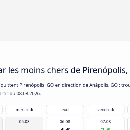
car les moins chers de Pirenópolis
quittent Pirenópolis, GO en direction de Anápolis, GO : trou
artir du
08.08.2026
.
mercredi
jeudi
vendredi
05.08
06.08
07.08
4 €
3 €