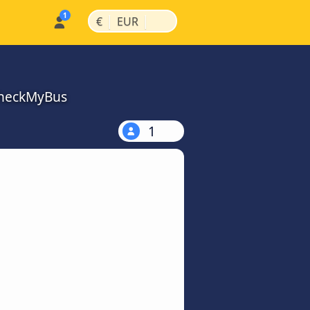
|
|
€
EUR
 CheckMyBus
1