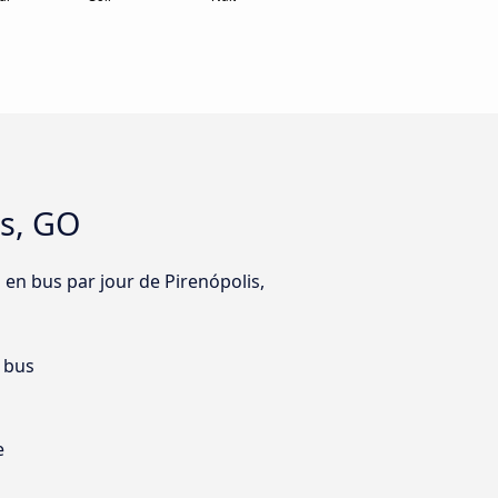
is, GO
 en bus par jour de Pirenópolis,
 bus
e