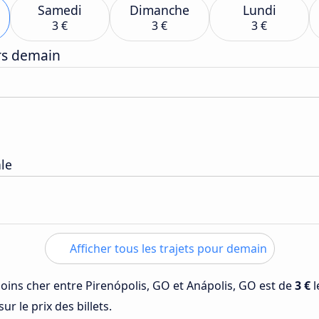
Samedi
Dimanche
Lundi
3 €
3 €
3 €
ers demain
ale
Afficher tous les trajets pour demain
 moins cher entre Pirenópolis, GO et Anápolis, GO est de
3 €
l
ur le prix des billets.