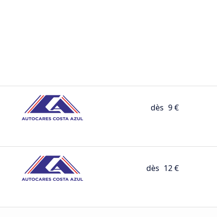
dès
9 €
dès
12 €