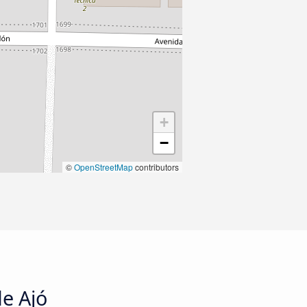
+
−
©
OpenStreetMap
contributors
de Ajó