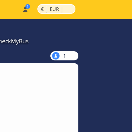
|
|
€
EUR
 CheckMyBus
1