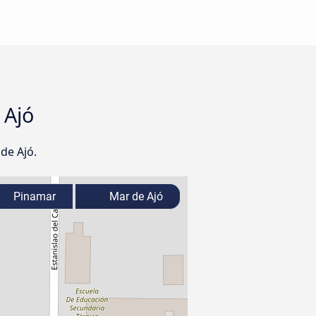
 Ajó
de Ajó.
Pinamar
Mar de Ajó