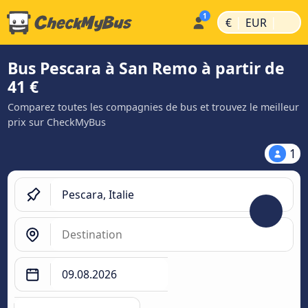
|
|
€
EUR
Bus Pescara à San Remo à partir de
41 €
Comparez toutes les compagnies de bus et trouvez le meilleur
prix sur CheckMyBus
1