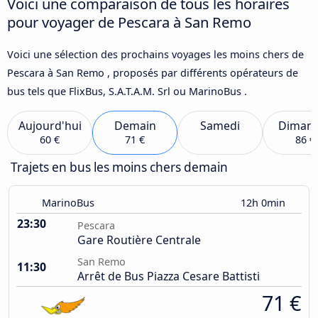
Voici une comparaison de tous les horaires
pour voyager de Pescara à San Remo
Voici une sélection des prochains voyages les moins chers de
Pescara à San Remo , proposés par différents opérateurs de
bus tels que FlixBus, S.A.T.A.M. Srl ou MarinoBus .
Aujourd'hui
Demain
Samedi
Diman
60 €
71 €
86 €
Trajets en bus les moins chers demain
MarinoBus
12h 0min
23:30
Pescara
Gare Routière Centrale
San Remo
11:30
Arrêt de Bus Piazza Cesare Battisti
71 €