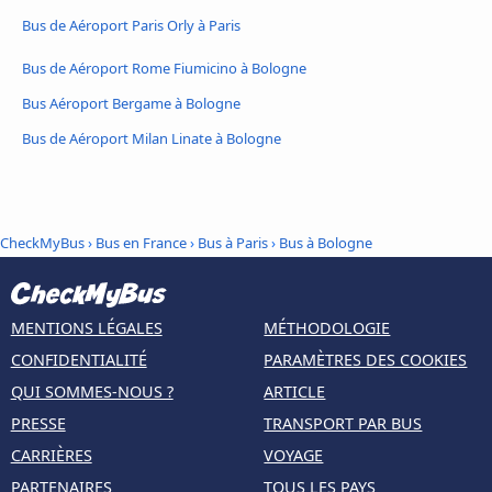
Bus de Aéroport Paris Orly à Paris
Bus de Aéroport Rome Fiumicino à Bologne
Bus Aéroport Bergame à Bologne
Bus de Aéroport Milan Linate à Bologne
CheckMyBus
›
Bus en France
›
Bus à Paris
›
Bus à Bologne
MENTIONS LÉGALES
MÉTHODOLOGIE
CONFIDENTIALITÉ
PARAMÈTRES DES COOKIES
QUI SOMMES-NOUS ?
ARTICLE
PRESSE
TRANSPORT PAR BUS
CARRIÈRES
VOYAGE
PARTENAIRES
TOUS LES PAYS