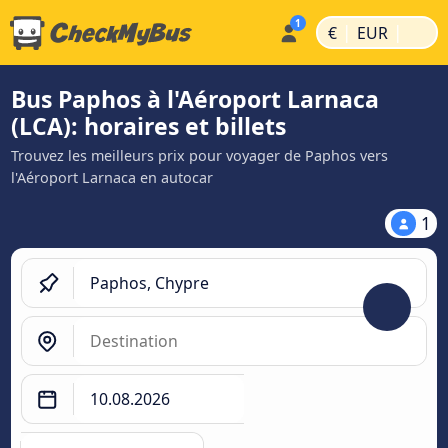
|
|
€
EUR
Bus Paphos à l'Aéroport Larnaca
(LCA): horaires et billets
Trouvez les meilleurs prix pour voyager de Paphos vers
l'Aéroport Larnaca en autocar
1