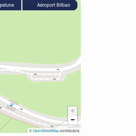
elune
Aéroport Bilbao
+
−
©
OpenStreetMap
contributors