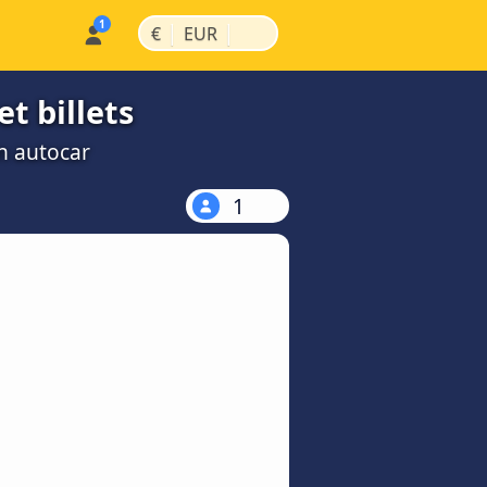
|
|
€
EUR
t billets
n autocar
1