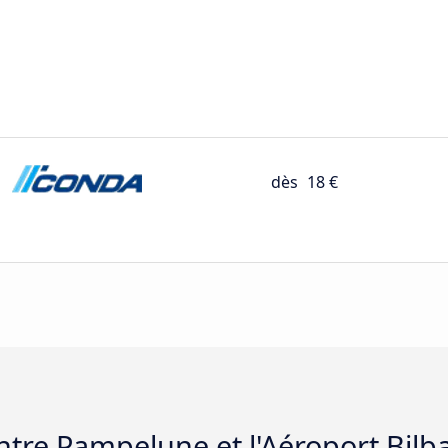
dès
18 €
tre Pampelune et l'Aéroport Bilb