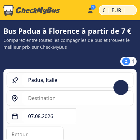
|
|
€
EUR
Bus Padua à Florence à partir de 7 €
Comparez entre toutes les compagnies de bus et trouvez le
meilleur prix sur CheckMyBus
1