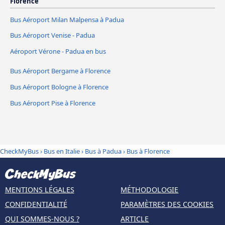
Florence
Bus Aéroport Milan Malpensa à Padua
Bus Aéroport Venise - Padua
Aéroport Vérone - Padua en bus
Bus Aéroport Bergame à Florence
Bus Aéroport Bologne à Florence
Bus Aéroport Pise à Florence
CheckMyBus
›
Bus en Italie
›
Bus à Padua
›
Bus à Florence
MENTIONS LÉGALES
MÉTHODOLOGIE
CONFIDENTIALITÉ
PARAMÈTRES DES COOKIES
QUI SOMMES-NOUS ?
ARTICLE