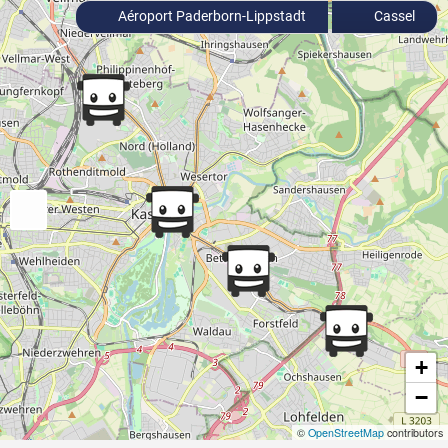
Aéroport Paderborn-Lippstadt
Cassel
+
−
©
OpenStreetMap
contributors