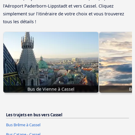
l'Aéroport Paderborn-Lippstadt et vers Cassel. Cliquez
simplement sur l'itinéraire de votre choix et vous trouverez
tous les détails !
Bus de Vienne à Cassel
Bus
Les trajets en bus vers Cassel
Bus Brême à Cassel
Bus Catane - Cassel