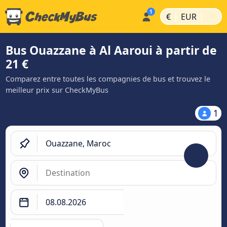
|
|
€
EUR
Bus Ouazzane à Al Aaroui à partir de
21 €
Comparez entre toutes les compagnies de bus et trouvez le
meilleur prix sur CheckMyBus
1