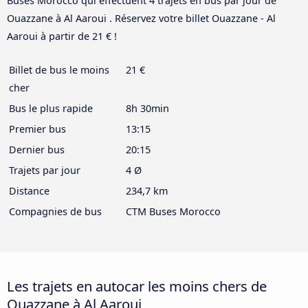
Buses Morocco qui effectuent 4 trajets en bus par jour de
Ouazzane à Al Aaroui . Réservez votre billet Ouazzane - Al
Aaroui à partir de 21 € !
Billet de bus le moins
21 €
cher
Bus le plus rapide
8h 30min
Premier bus
13:15
Dernier bus
20:15
Trajets par jour
4 Ø
Distance
234,7 km
Compagnies de bus
CTM Buses Morocco
Les trajets en autocar les moins chers de
Ouazzane à Al Aaroui