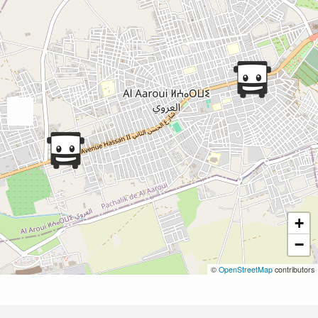
+
−
©
OpenStreetMap
contributors