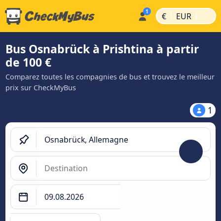
|
|
€
EUR
Bus Osnabrück à Prishtina à partir
de 100 €
Comparez toutes les compagnies de bus et trouvez le meilleur
prix sur CheckMyBus
1