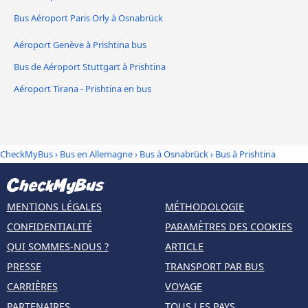
Bus Aéroport Paris Orly à Osnabrück
Aéroport Genève à Prishtina bus
Bus de Aéroport Stuttgart à Prishtina
Aéroport Tirana - Prishtina en bus
CheckMyBus
›
Bus en Allemagne
›
Bus à Osnabrück
›
Bus à Prishtina
MENTIONS LÉGALES
MÉTHODOLOGIE
CONFIDENTIALITÉ
PARAMÈTRES DES COOKIES
QUI SOMMES-NOUS ?
ARTICLE
PRESSE
TRANSPORT PAR BUS
CARRIÈRES
VOYAGE
PARTENAIRES
TOUS LES PAYS