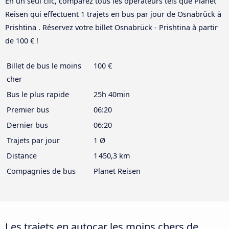
En un seul clic, comparez tous les opérateurs tels que Planet
Reisen qui effectuent 1 trajets en bus par jour de Osnabrück à
Prishtina . Réservez votre billet Osnabrück - Prishtina à partir
de 100 € !
Billet de bus le moins
100 €
cher
Bus le plus rapide
25h 40min
Premier bus
06:20
Dernier bus
06:20
Trajets par jour
1 Ø
Distance
1 450,3 km
Compagnies de bus
Planet Reisen
Les trajets en autocar les moins chers de