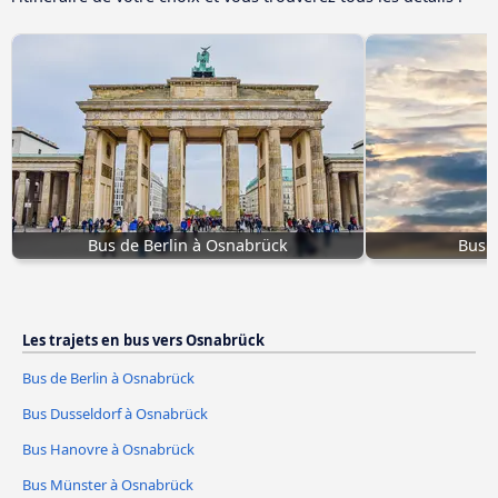
Bus de Berlin à Osnabrück
Bus P
Les trajets en bus vers Osnabrück
Bus de Berlin à Osnabrück
Bus Dusseldorf à Osnabrück
Bus Hanovre à Osnabrück
Bus Münster à Osnabrück