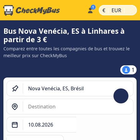
|
|
€
EUR
Bus Nova Venécia, ES à Linhares à
partir de 3 €
Comparez entre toutes les compagnies de bus et trouvez le
meilleur prix sur CheckMyBus
1