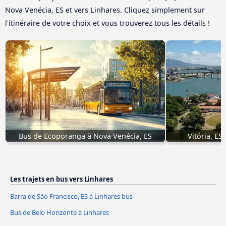
Nova Venécia, ES et vers Linhares. Cliquez simplement sur
l'itinéraire de votre choix et vous trouverez tous les détails !
Bus de Ecoporanga à Nova Venécia, ES
Vitória, ES
Les trajets en bus vers Linhares
Barra de São Francisco, ES à Linhares bus
Bus de Belo Horizonte à Linhares