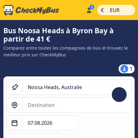
|
|
€
EUR
Bus Noosa Heads à Byron Bay à
partir de 41 €
Comparez entre toutes les compagnies de bus et trouvez le
meilleur prix sur CheckMyBus
1