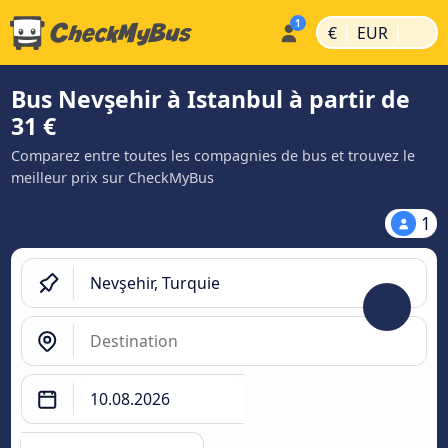
|
|
€
EUR
Bus Nevşehir à Istanbul à partir de
31 €
Comparez entre toutes les compagnies de bus et trouvez le
meilleur prix sur CheckMyBus
1