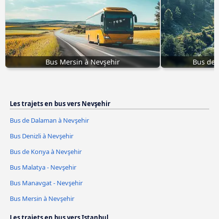
Bus Mersin à Nevşehir
Bus de 
Les trajets en bus vers Nevşehir
Bus de Dalaman à Nevşehir
Bus Denizli à Nevşehir
Bus de Konya à Nevşehir
Bus Malatya - Nevşehir
Bus Manavgat - Nevşehir
Bus Mersin à Nevşehir
Les trajets en bus vers Istanbul