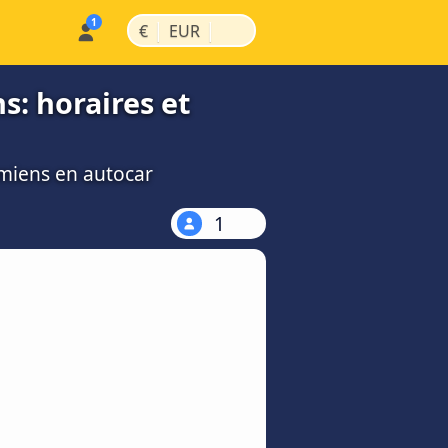
|
|
€
EUR
s: horaires et
Amiens en autocar
1