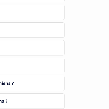
miens ?
ns ?