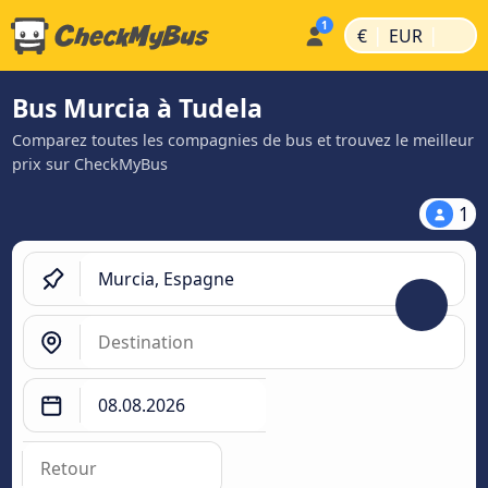
|
|
€
EUR
Bus Murcia à Tudela
Comparez toutes les compagnies de bus et trouvez le meilleur
prix sur CheckMyBus
1