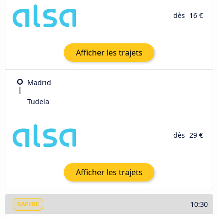
dès
16 €
Afficher les trajets
Madrid
Tudela
dès
29 €
Afficher les trajets
10:30
RAPIDE