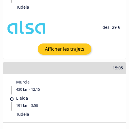
Tudela
dès
29 €
Afficher les trajets
15:05
Murcia
430 km - 12:15
Lleida
191 km - 3:50
Tudela