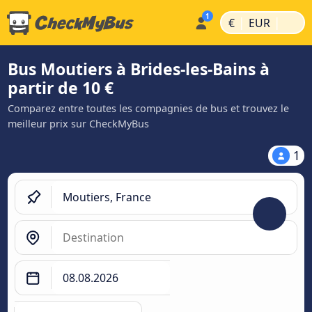
|
|
€
EUR
Bus Moutiers à Brides-les-Bains à
partir de 10 €
Comparez entre toutes les compagnies de bus et trouvez le
meilleur prix sur CheckMyBus
1