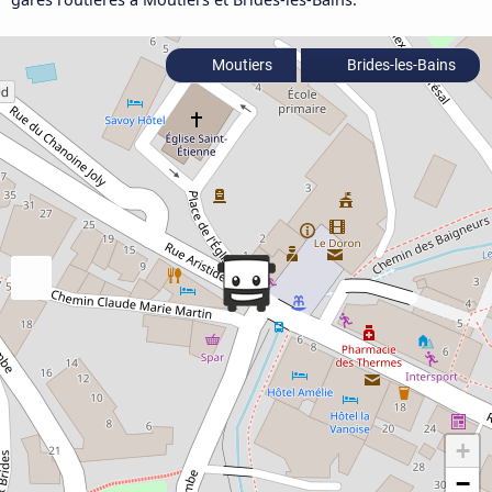
Moutiers
Brides-les-Bains
+
−