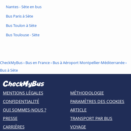
Nantes - Sète en bus
Bus Paris à Sète
Bus Toulon à Sète
Bus Toulouse - Sète
CheckMyBus
›
Bus en France
›
Bus à Aéroport Montpellier-Méditerranée
›
Bus à Sète
MENTIONS LÉGALES
MÉTHODOLOGIE
CONFIDENTIALITÉ
PARAMÈTRES DES COOKIES
QUI SOMMES-NOUS ?
ARTICLE
PRESSE
TRANSPORT PAR BUS
CARRIÈRES
VOYAGE