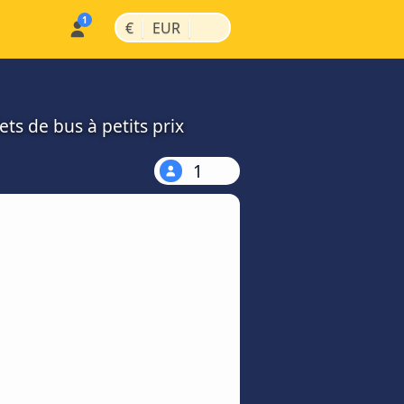
|
|
€
EUR
ts de bus à petits prix
1