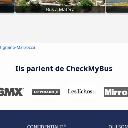
Bus à Matera
ntignano-Marzocca
Ils parlent de CheckMyBus
CONFIDENTIALITÉ
QUI SO