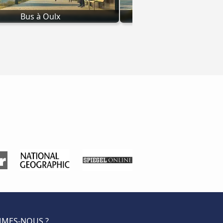
Bus à Oulx
Bus à Giardini-N
MMES-NOUS ?