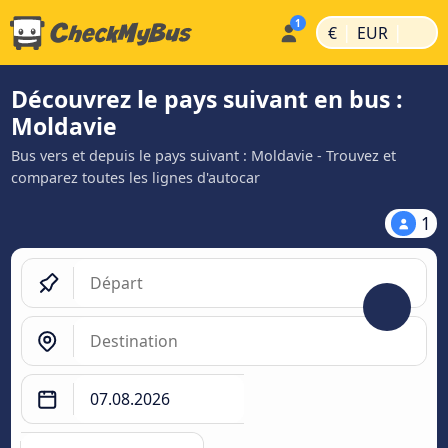
|
|
€
EUR
Découvrez le pays suivant en bus :
Moldavie
Bus vers et depuis le pays suivant : Moldavie - Trouvez et
comparez toutes les lignes d'autocar
1