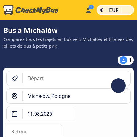
|
|
€
EUR
Bus à Michałów
Comparez tous les trajets en bus vers Michałów et trouvez des
billets de bus à petits prix
1