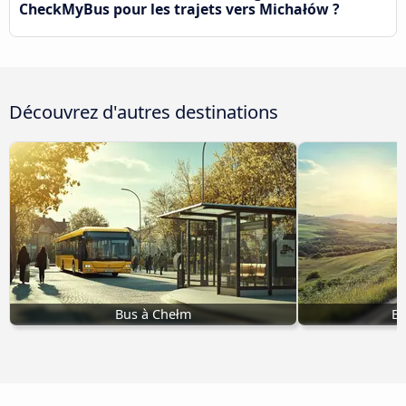
CheckMyBus pour les trajets vers Michałów ?
Découvrez d'autres destinations
Bus à Chełm
Bu