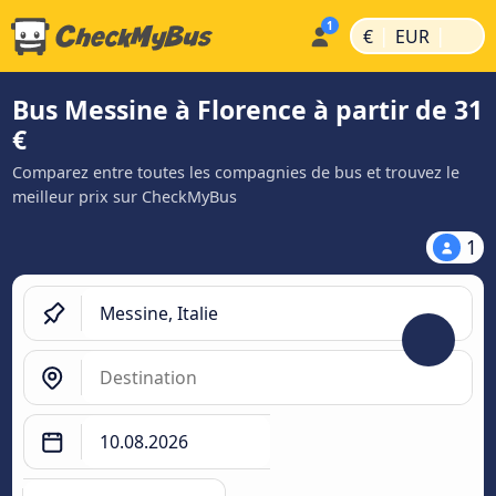
|
|
€
EUR
Bus Messine à Florence à partir de 31
€
Comparez entre toutes les compagnies de bus et trouvez le
meilleur prix sur CheckMyBus
1