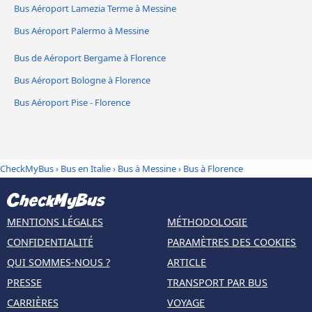
Bus Aéroport Lamezia Terme à Messine
Bus Aéroport Palermo à Messine
Bus de Aéroport Bergame à Florence
Bus Aéroport Bologne à Florence
Bus Aéroport Pise - Florence
CheckMyBus
›
Bus en Italie
›
Bus à Messine
›
Bus à Florence
MENTIONS LÉGALES
MÉTHODOLOGIE
CONFIDENTIALITÉ
PARAMÈTRES DES COOKIES
QUI SOMMES-NOUS ?
ARTICLE
PRESSE
TRANSPORT PAR BUS
CARRIÈRES
VOYAGE