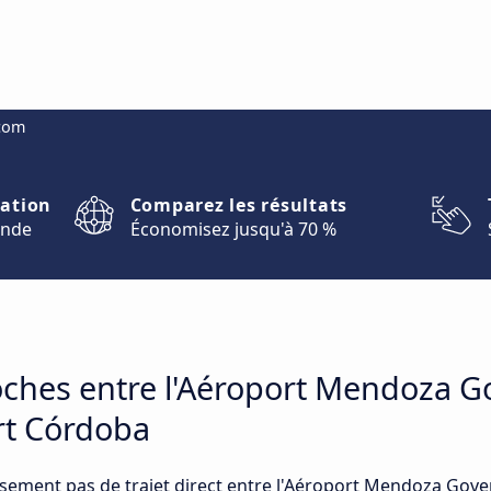
.com
nation
Comparez les résultats
onde
Économisez jusqu'à 70 %
roches entre l'Aéroport Mendoza G
ort Córdoba
sement pas de trajet direct entre l'Aéroport Mendoza Gover