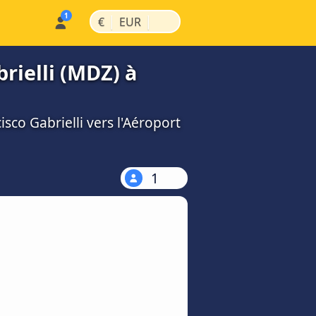
|
|
€
EUR
rielli (MDZ) à
co Gabrielli vers l'Aéroport
1