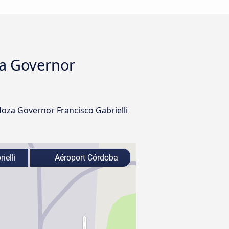
za Governor
doza Governor Francisco Gabrielli
ielli
Aéroport Córdoba