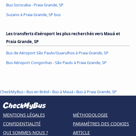
Bus Sorocaba - Praia Grande, SP
Suzano à Praia Grande, SP bus
Les transferts d'aéroport les plus recherchés vers Mauá et
Praia Grande, SP
Bus de Aéroport São Paulo/Guarulhos à Praia Grande, SP
Bus Aéroport Congonhas - São Paulo à Praia Grande, SP
CheckMyBus
›
Bus en Brésil
›
Bus à Mauá
›
Bus à Praia Grande, SP
MENTIONS LÉGALES
MÉTHODOLOGIE
CONFIDENTIALITÉ
PARAMÈTRES DES COOKIES
QUI SOMMES-NOUS ?
ARTICLE