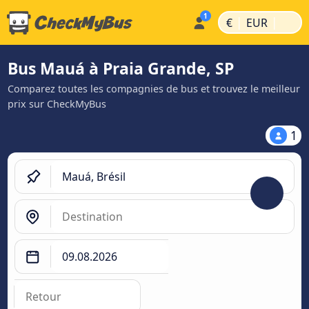
|
|
€
EUR
Bus Mauá à Praia Grande, SP
Comparez toutes les compagnies de bus et trouvez le meilleur
prix sur CheckMyBus
1