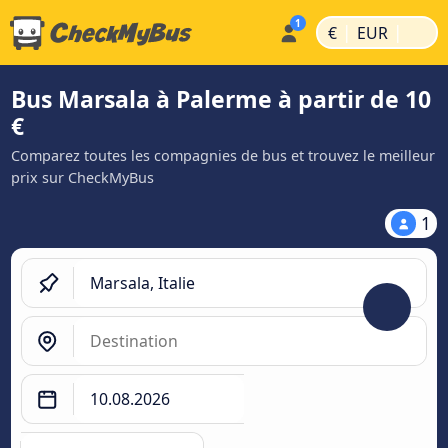
|
|
€
EUR
Bus Marsala à Palerme à partir de 10
€
Comparez toutes les compagnies de bus et trouvez le meilleur
prix sur CheckMyBus
1