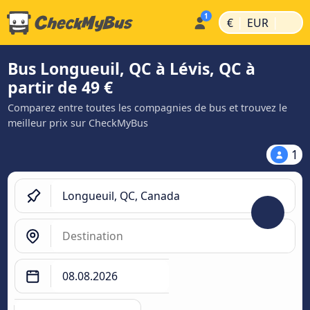
|
|
€
EUR
Bus Longueuil, QC à Lévis, QC à
partir de 49 €
Comparez entre toutes les compagnies de bus et trouvez le
meilleur prix sur CheckMyBus
1