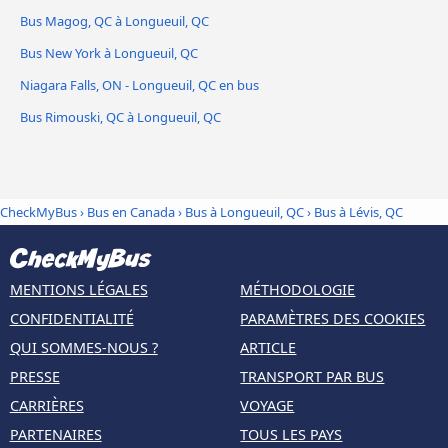
Bus Magog, QC à Longueuil, QC
Bus New York à Longueuil, QC
Niagara Falls, ON - Longueuil, QC en bus
Bus Rimouski, QC à Longueuil, QC
CheckMyBus
›
Bus en Canada
›
Bus à Longueuil, QC
›
Bus à Lévis, QC
MENTIONS LÉGALES
MÉTHODOLOGIE
CONFIDENTIALITÉ
PARAMÈTRES DES COOKIES
QUI SOMMES-NOUS ?
ARTICLE
PRESSE
TRANSPORT PAR BUS
CARRIÈRES
VOYAGE
PARTENAIRES
TOUS LES PAYS