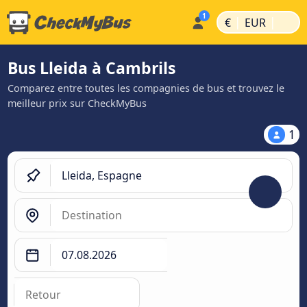
|
|
€
EUR
Bus Lleida à Cambrils
Comparez entre toutes les compagnies de bus et trouvez le
meilleur prix sur CheckMyBus
1