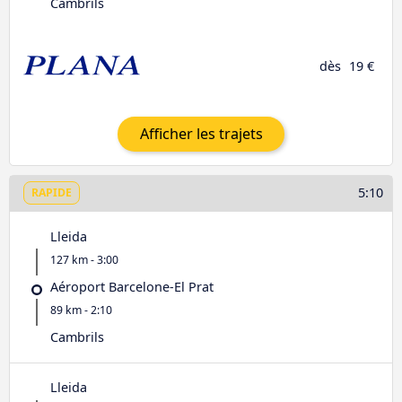
Cambrils
dès
19 €
Afficher les trajets
5:10
RAPIDE
Lleida
127 km - 3:00
Aéroport Barcelone-El Prat
89 km - 2:10
Cambrils
Lleida