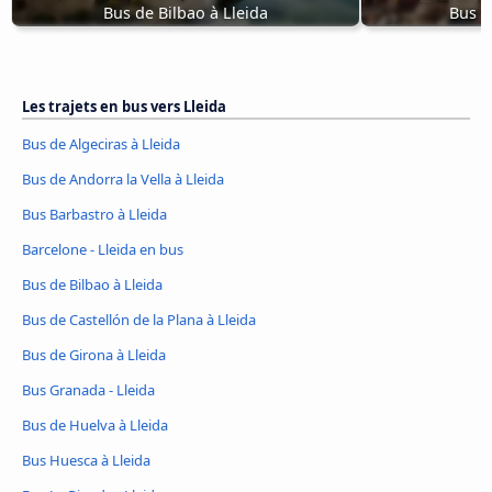
Bus de Bilbao à Lleida
Bus d
Les trajets en bus vers Lleida
Bus de Algeciras à Lleida
Bus de Andorra la Vella à Lleida
Bus Barbastro à Lleida
Barcelone - Lleida en bus
Bus de Bilbao à Lleida
Bus de Castellón de la Plana à Lleida
Bus de Girona à Lleida
Bus Granada - Lleida
Bus de Huelva à Lleida
Bus Huesca à Lleida