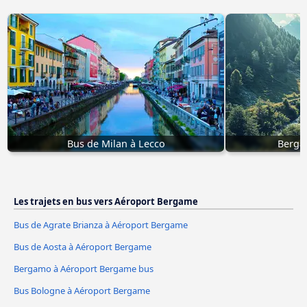
Bus de Milan à Lecco
Berga
Les trajets en bus vers Aéroport Bergame
Bus de Agrate Brianza à Aéroport Bergame
Bus de Aosta à Aéroport Bergame
Bergamo à Aéroport Bergame bus
Bus Bologne à Aéroport Bergame