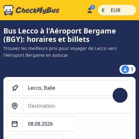
|
|
€
EUR
Bus Lecco à l'Aéroport Bergame
(BGY): horaires et billets
Trouvez les meilleurs prix pour voyager de Lecco vers
l'Aéroport Bergame en autocar
1