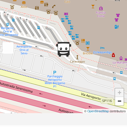
+
−
©
OpenStreetMap
contributors