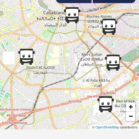
+
−
©
OpenStreetMap
contributors