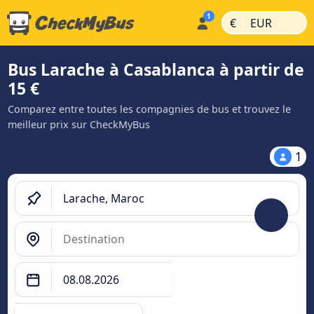
|
|
€
EUR
Bus Larache à Casablanca à partir de
15 €
Comparez entre toutes les compagnies de bus et trouvez le
meilleur prix sur CheckMyBus
1