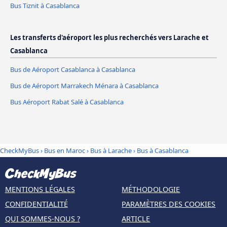
Bus Tiznit à Casablanca
Les transferts d'aéroport les plus recherchés vers Larache et
Casablanca
Bus de Aéroport Casablanca à Casablanca
Bus de Aéroport Marrakech Ménara à Casablanca
Bus Aéroport Rabat Salé à Casablanca
CheckMyBus
›
Bus en Maroc
›
Bus à Larache
›
Bus à Casablanca
MENTIONS LÉGALES
MÉTHODOLOGIE
CONFIDENTIALITÉ
PARAMÈTRES DES COOKIES
QUI SOMMES-NOUS ?
ARTICLE