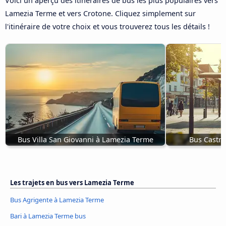
Voici un aperçu des itinéraires de bus les plus populaires vers
Lamezia Terme et vers Crotone. Cliquez simplement sur
l'itinéraire de votre choix et vous trouverez tous les détails !
Bus Villa San Giovanni à Lamezia Terme
Bus Castro
Les trajets en bus vers Lamezia Terme
Bus Agrigente à Lamezia Terme
Bari à Lamezia Terme bus