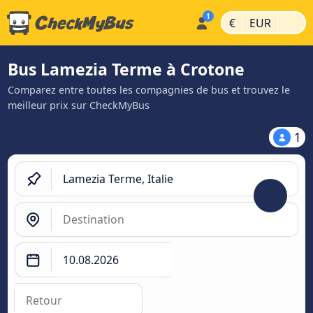
|
|
€
EUR
Bus Lamezia Terme à Crotone
Comparez entre toutes les compagnies de bus et trouvez le
meilleur prix sur CheckMyBus
1