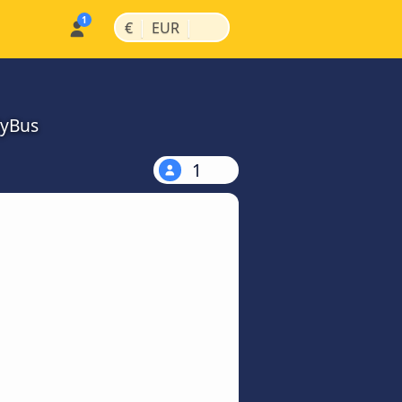
|
|
€
EUR
MyBus
1