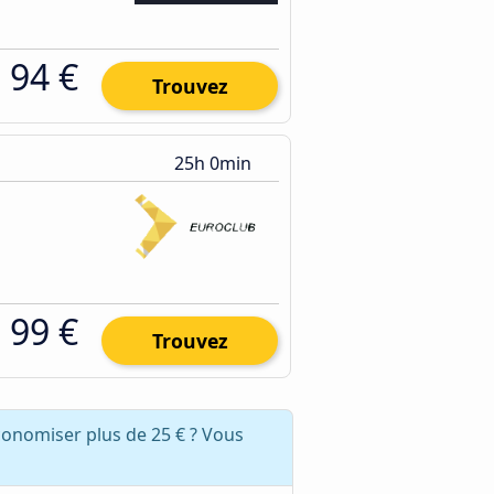
94 €
Trouvez
25h 0min
99 €
Trouvez
conomiser plus de 25 € ? Vous