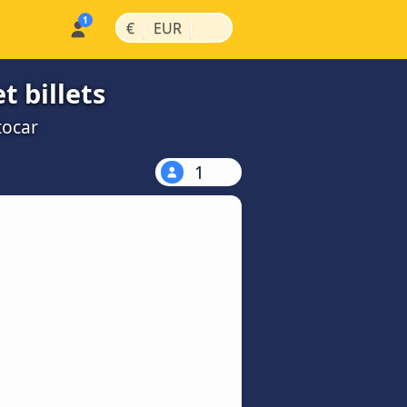
|
|
€
EUR
t billets
tocar
1