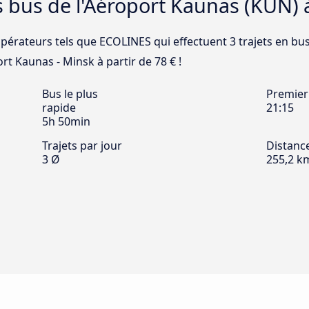
s bus de l'Aéroport Kaunas (KUN) 
opérateurs tels que ECOLINES qui effectuent 3 trajets en bu
rt Kaunas - Minsk à partir de 78 € !
Bus le plus
Premier
rapide
21:15
5h 50min
Trajets par jour
Distanc
3 Ø
255,2 k