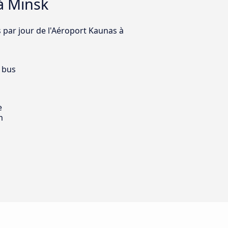
à Minsk
s par jour de l'Aéroport Kaunas à
 bus
e
m