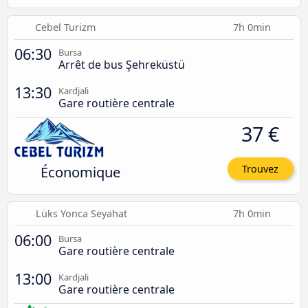
Cebel Turizm
7h 0min
06:30
Bursa
Arrêt de bus Şehreküstü
13:30
Kardjali
Gare routière centrale
37 €
Économique
Trouvez
Lüks Yonca Seyahat
7h 0min
06:00
Bursa
Gare routière centrale
13:00
Kardjali
Gare routière centrale