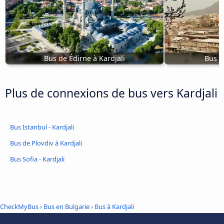
Bus de Édirne à Kardjali
Bus d
Plus de connexions de bus vers Kardjali
Bus Istanbul - Kardjali
Bus de Plovdiv à Kardjali
Bus Sofia - Kardjali
CheckMyBus
›
Bus en Bulgarie
› Bus à Kardjali