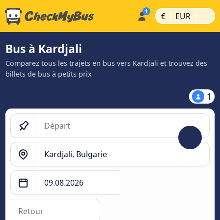
|
|
€
EUR
Bus à Kardjali
Comparez tous les trajets en bus vers Kardjali et trouvez des
billets de bus à petits prix
1