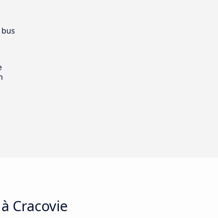
 bus
e
m
 à Cracovie