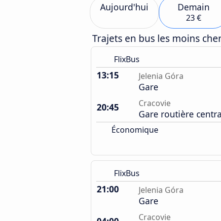
Aujourd'hui
Demain
23 €
Trajets en bus les moins ch
FlixBus
13:15
Jelenia Góra
Gare
Cracovie
20:45
Gare routière centr
Économique
FlixBus
21:00
Jelenia Góra
Gare
Cracovie