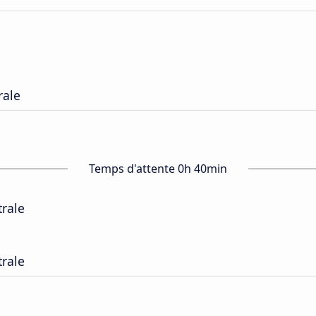
rale
Temps d'attente 0h 40min
trale
trale