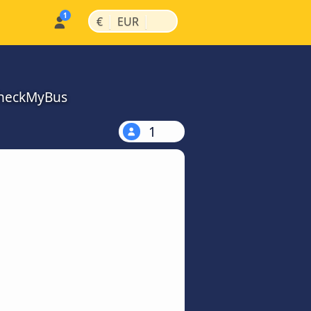
|
|
€
EUR
 CheckMyBus
1