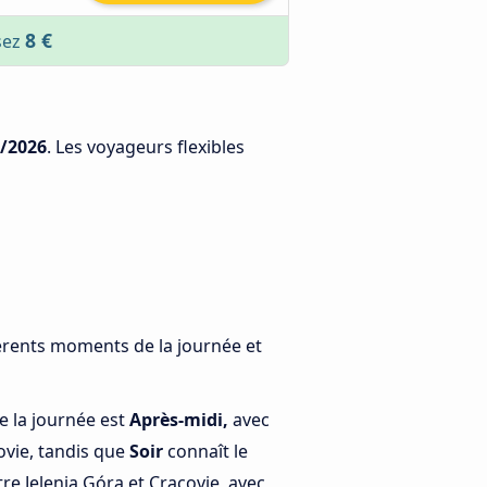
8 €
sez
/2026
. Les voyageurs flexibles
fférents moments de la journée et
e la journée est
Après-midi,
avec
ovie, tandis que
Soir
connaît le
e Jelenia Góra et Cracovie, avec