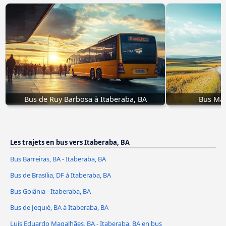
Bus de Ruy Barbosa à Itaberaba, BA
Bus Mac
Les trajets en bus vers Itaberaba, BA
Bus Barreiras, BA - Itaberaba, BA
Bus de Brasília, DF à Itaberaba, BA
Bus Goiânia - Itaberaba, BA
Bus de Jequié, BA à Itaberaba, BA
Luís Eduardo Magalhães, BA - Itaberaba, BA en bus