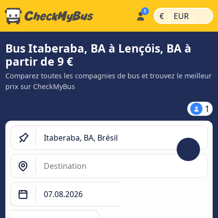
|
|
€
EUR
Bus Itaberaba, BA à Lençóis, BA à
partir de 9 €
Comparez toutes les compagnies de bus et trouvez le meilleur
prix sur CheckMyBus
1