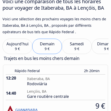
Voici une comparaison de tous les horaires
pour voyager de Itaberaba, BA à Lençóis, BA
Voici une sélection des prochains voyages les moins chers de
Itaberaba, BA à Lençóis, BA , proposés par différents
opérateurs de bus tels que Rápido Federal .
Aujourd'hui
Demain
Samedi
Diman
9 €
9 €
9 €
9 €
Trajets en bus les moins chers demain
Rápido Federal
2h 20min
12:20
Itaberaba, BA
Rodoviária
Lençóis, BA
14:40
Gare routière centrale
9 €