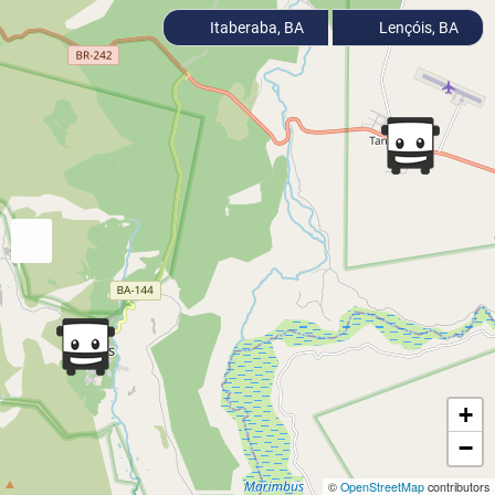
Itaberaba, BA
Lençóis, BA
+
−
©
OpenStreetMap
contributors