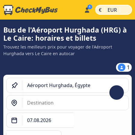
|
|
€
EUR
Bus de l'Aéroport Hurghada (HRG) à
Le Caire: horaires et billets
Trouvez les meilleurs prix pour voyager de l'Aéroport
Hurghada vers Le Caire en autocar
1