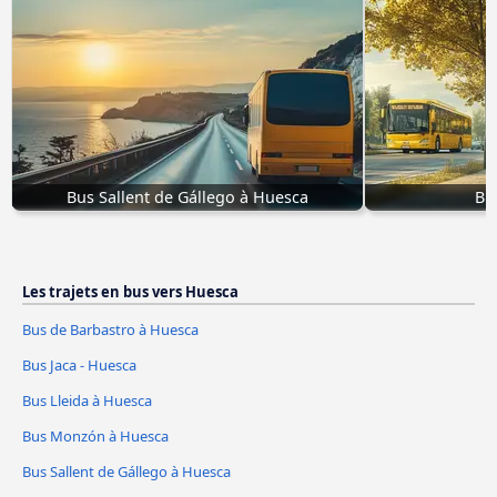
Bus Sallent de Gállego à Huesca
Bu
Les trajets en bus vers Huesca
Bus de Barbastro à Huesca
Bus Jaca - Huesca
Bus Lleida à Huesca
Bus Monzón à Huesca
Bus Sallent de Gállego à Huesca