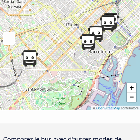
+
−
©
OpenStreetMap
contributors
Comparez le bus avec d'autres modes de