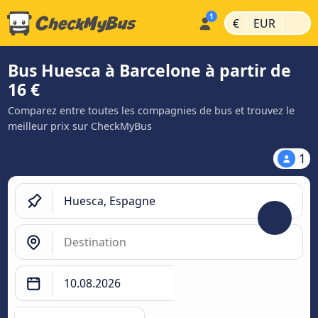
|
|
€
EUR
Bus Huesca à Barcelone à partir de
16 €
Comparez entre toutes les compagnies de bus et trouvez le
meilleur prix sur CheckMyBus
1