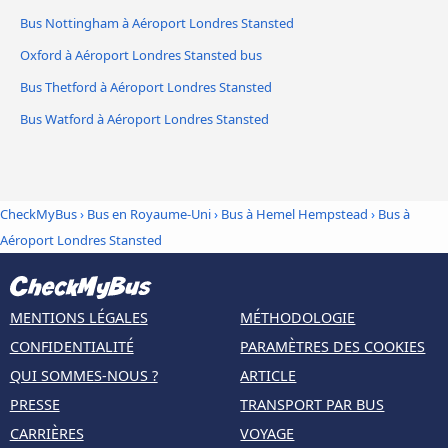
Bus Nottingham à Aéroport Londres Stansted
Oxford à Aéroport Londres Stansted bus
Bus Thetford à Aéroport Londres Stansted
Bus Watford à Aéroport Londres Stansted
CheckMyBus
›
Bus en Royaume-Uni
›
Bus à Hemel Hempstead
›
Bus à
Aéroport Londres Stansted
MENTIONS LÉGALES
MÉTHODOLOGIE
CONFIDENTIALITÉ
PARAMÈTRES DES COOKIES
QUI SOMMES-NOUS ?
ARTICLE
PRESSE
TRANSPORT PAR BUS
CARRIÈRES
VOYAGE