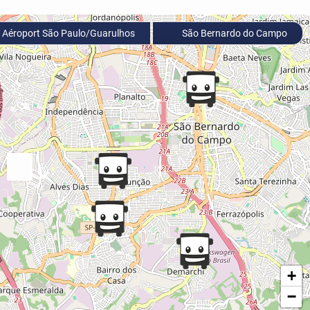
Aéroport São Paulo/Guarulhos
São Bernardo do Campo
+
−