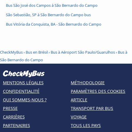
Bus São José dos Campos à São Bernardo do Campo
São Sebastião, SP à São Bernardo do Campo bus
Bus Vitória da Conquista, BA - São Bernardo do Campo
CheckMyBus
›
Bus en Brésil
›
Bus à Aéroport São Paulo/Guarulhos
›
Bus à
São Bernardo do Campo
MENTIONS LÉGALES
MÉTHODOLOGIE
CONFIDENTIALITÉ
PARAMÈTRES DES COOKIES
QUI SOMMES-NOUS ?
ARTICLE
PRESSE
TRANSPORT PAR BUS
CARRIÈRES
VOYAGE
PARTENAIRES
TOUS LES PAYS