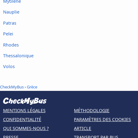
Mytilène
Nauplie
Patras
Pelei
Rhodes
Thessalonique
Volos
CheckMyBus
› Grèce
MENTIONS LÉGALES
MÉTHODOLOGIE
CONFIDENTIALITÉ
PARAMÈTRES DES COOKIES
QUI SOMMES-NOUS ?
ARTICLE
PRESSE
TRANSPORT PAR BUS