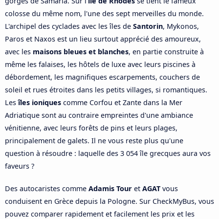
gorges de Samaria. Sur l'
île de Rhodes
se tient le fameux
colosse du même nom, l'une des sept merveilles du monde.
L'archipel des cyclades avec les îles de
Santorin
, Mykonos,
Paros et Naxos est un lieu surtout apprécié des amoureux,
avec les
maisons bleues et blanches
, en partie construite à
même les falaises, les hôtels de luxe avec leurs piscines à
débordement, les magnifiques escarpements, couchers de
soleil et rues étroites dans les petits villages, si romantiques.
Les
îles ioniques
comme Corfou et Zante dans la Mer
Adriatique sont au contraire empreintes d'une ambiance
vénitienne, avec leurs forêts de pins et leurs plages,
principalement de galets. Il ne vous reste plus qu'une
question à résoudre : laquelle des 3 054 île grecques aura vos
faveurs ?
Des autocaristes comme
Adamis Tour
et
AGAT
vous
conduisent en Grèce depuis la Pologne. Sur CheckMyBus, vous
pouvez comparer rapidement et facilement les prix et les