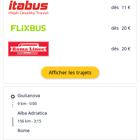
dès
11 €
dès
20 €
dès
20 €
Afficher les trajets
Giulianova
9 km - 0:00
Alba Adriatica
156 km - 3:15
Rome