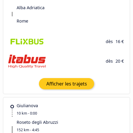
Alba Adriatica
Rome
dès
16 €
dès
20 €
Afficher les trajets
Giulianova
10 km - 0:00
Roseto degli Abruzzi
152 km - 4:45