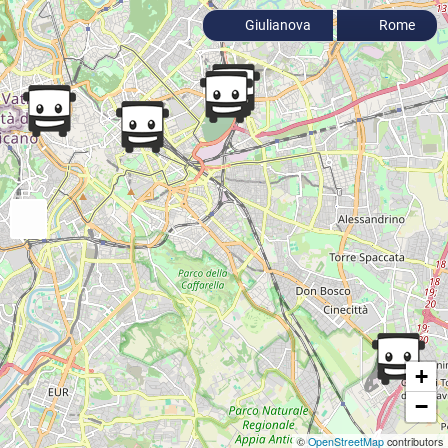
Giulianova
Rome
+
−
©
OpenStreetMap
contributors