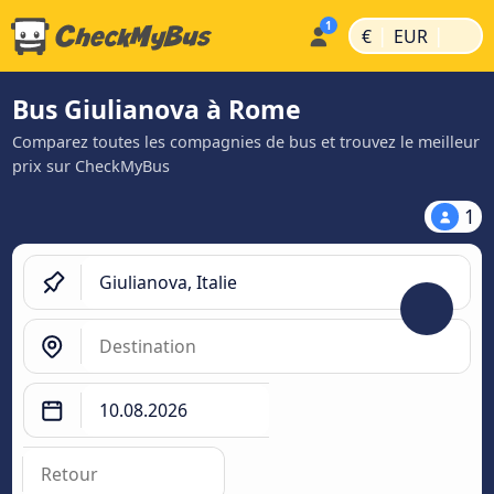
|
|
€
EUR
Bus Giulianova à Rome
Comparez toutes les compagnies de bus et trouvez le meilleur
prix sur CheckMyBus
1