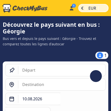
|
|
€
EUR
Découvrez le pays suivant en bus :
Géorgie
Bus vers et depuis le pays suivant : Géorgie - Trouvez et
comparez toutes les lignes d'autocar
1