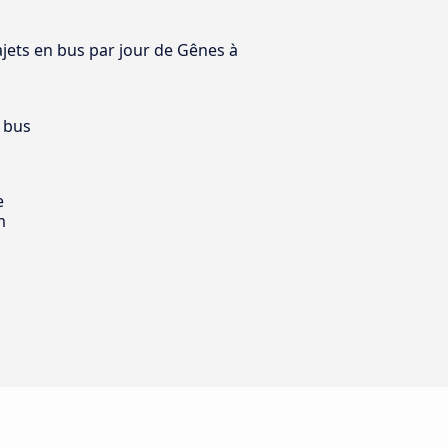
ajets en bus par jour de Gênes à
 bus
e
m