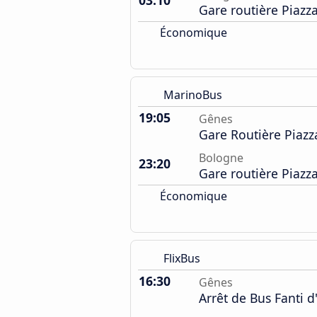
03:10
Gare routière Piazz
Économique
MarinoBus
19:05
Gênes
Gare Routière Piazza
Bologne
23:20
Gare routière Piazz
Économique
FlixBus
16:30
Gênes
Arrêt de Bus Fanti d'