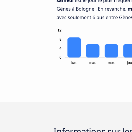
samedi
est le jour le plus fréque
Gênes à Bologne . En revanche,
m
avec seulement 6 bus entre Gênes
Informations sur l