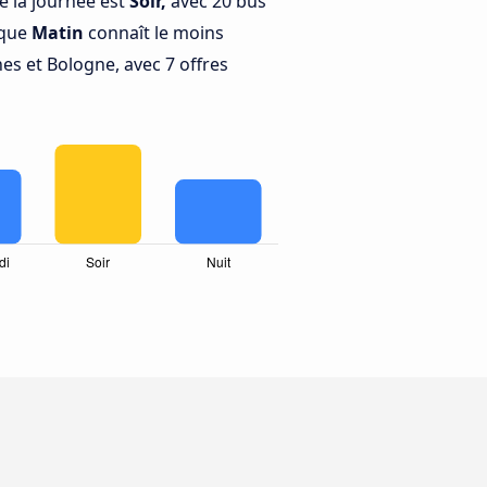
e la journée est
Soir,
avec 20 bus
 que
Matin
connaît le moins
es et Bologne, avec 7 offres