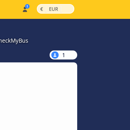
|
|
€
EUR
 CheckMyBus
1