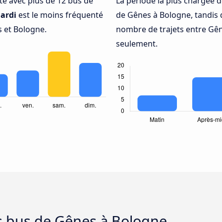
nté avec plus de 12 bus de
La période la plus chargée d
ardi
est le moins fréquenté
de Gênes à Bologne, tandis
 et Bologne.
nombre de trajets entre Gên
seulement.
es bus de Gênes à Bologne