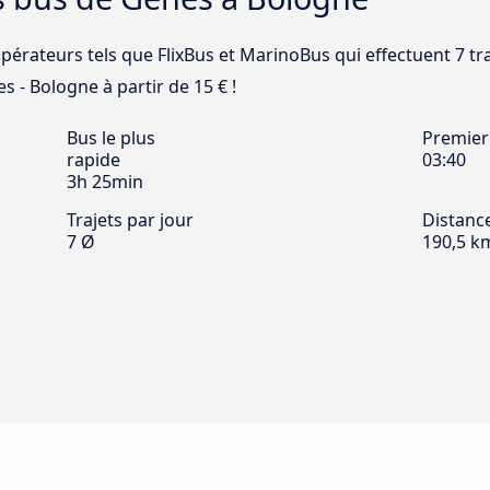
opérateurs tels que FlixBus et MarinoBus qui effectuent 7 tr
s - Bologne à partir de 15 € !
Bus le plus
Premier
rapide
03:40
3h 25min
Trajets par jour
Distanc
7 Ø
190,5 k