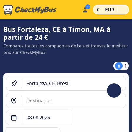
|
|
€
EUR
Bus Fortaleza, CE à Timon, MA à
partir de 24 €
Comparez toutes les compagnies de bus et trouvez le meilleur
prix sur CheckMyBus
1