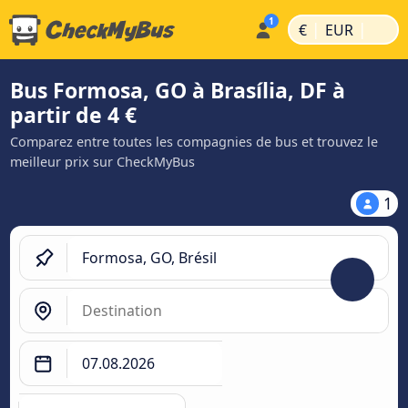
|
|
€
EUR
Bus Formosa, GO à Brasília, DF à
partir de 4 €
Comparez entre toutes les compagnies de bus et trouvez le
meilleur prix sur CheckMyBus
1