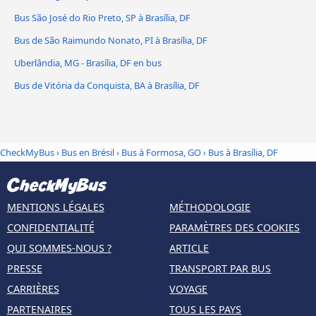
Bus São José do Rio Preto, SP à Brasília, DF
Bus de São Raimundo Nonato, PI à Brasília, DF
Uberlândia, MG - Brasília, DF en bus
Bus de Vitória da Conquista, BA à Brasília, DF
CheckMyBus
›
Bus en Brésil
›
Bus à Formosa, GO
›
Bus à Brasília, DF
MENTIONS LÉGALES
MÉTHODOLOGIE
CONFIDENTIALITÉ
PARAMÈTRES DES COOKIES
QUI SOMMES-NOUS ?
ARTICLE
PRESSE
TRANSPORT PAR BUS
CARRIÈRES
VOYAGE
PARTENAIRES
TOUS LES PAYS