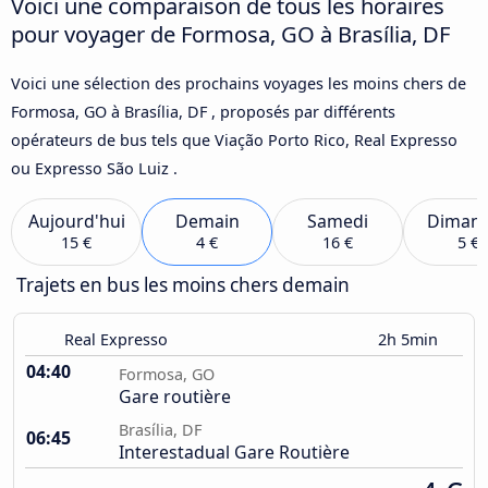
Voici une comparaison de tous les horaires
pour voyager de Formosa, GO à Brasília, DF
Voici une sélection des prochains voyages les moins chers de
Formosa, GO à Brasília, DF , proposés par différents
opérateurs de bus tels que Viação Porto Rico, Real Expresso
ou Expresso São Luiz .
Aujourd'hui
Demain
Samedi
Diman
15 €
4 €
16 €
5 €
Trajets en bus les moins chers demain
Real Expresso
2h 5min
04:40
Formosa, GO
Gare routière
Brasília, DF
06:45
Interestadual Gare Routière