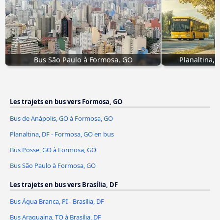
Bus São Paulo à Formosa, GO
Planaltina,
Les trajets en bus vers Formosa, GO
Bus de Anápolis, GO à Formosa, GO
Planaltina, DF - Formosa, GO en bus
Bus Posse, GO à Formosa, GO
Bus São Paulo à Formosa, GO
Les trajets en bus vers Brasília, DF
Bus Água Branca, PI - Brasília, DF
Bus Araguaína, TO à Brasília, DF